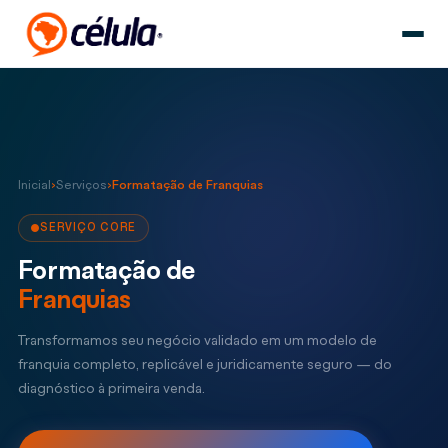
Inicial
›
Serviços
›
Formatação de Franquias
SERVIÇO CORE
Formatação de
Franquias
Transformamos seu negócio validado em um modelo de
franquia completo, replicável e juridicamente seguro — do
diagnóstico à primeira venda.