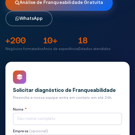
Análise de Franqueabilidade Gratuita
WhatsApp
+200
10+
18
Negócios formatados
Anos de experiência
Estados atendidos
Solicitar diagnóstico de Franqueabilidade
Preencha e nossa equipe entra em contato em até 24h.
Nome
*
Empresa
(opcional)