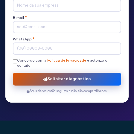
E-mail
*
WhatsApp
*
Concordo com a
Política de Privacidade
e autorizo o
contato.
Solicitar diagnóstico
Seus dados estão seguros e não são compartilhados.