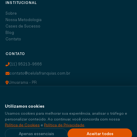
INSTITUCIONAL
Sobre
Nossa Metodologia
Cases de Sucesso
Blog
Contato
CONTATO
(11) 95213-9666
contato@celulafranquias.com.br
Umuarama - PR
Atendimento Nacional
🍪
WhatsApp
Utilizamos cookies
Usamos cookies para melhorar sua experiência, analisar o tráfego e
personalizar conteúdo. Ao continuar, você concorda com nossa
Política de Cookies
e
Política de Privacidade
.
© 2026 Célula Franquias · CNPJ 43.056.149/0001-03
Apenas essenciais
Aceitar todos
Privacidade
Cookies
Termos de Uso